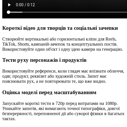
Короткі відео для творців та соціальні зачепки
Створюйте вертикальні або горизонтальні кліпи для Reels,
TikTok, Shorts, кампаній-зачепок та концептуальних постів.
Використовуйте один об'єкт і одну ідею камери на генерацію.
Тести руху персонажів і продуктів
Використовуйте референси, коли глядач має впізнати обличчя,
одяг, продукт, реквізит або художній стиль. Запит має
пояснювати рух, а не повторювати те, що вже видно.
Оцінка моделі перед масштабуванням
Запускайте короткі тести в 720p перед витратами на 1080p.
Уникайте запитів, які вимагають точної типографіки, довгої
безперервності, переповненої дії або суворої фізики в багатьох
тактах.