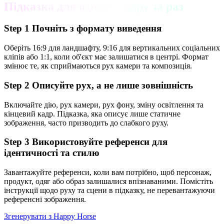
Підказка для одного кадру за раз
Step
1
Почніть з формату виведення
Оберіть 16:9 для ландшафту, 9:16 для вертикальних соціальних
кліпів або 1:1, коли об'єкт має залишатися в центрі. Формат
змінює те, як сприймаються рух камери та композиція.
Step
2
Описуйте рух, а не лише зовнішність
Включайте дію, рух камери, рух фону, зміну освітлення та
кінцевий кадр. Підказка, яка описує лише статичне
зображення, часто призводить до слабкого руху.
Step
3
Використовуйте референси для
ідентичності та стилю
Завантажуйте референси, коли вам потрібно, щоб персонаж,
продукт, одяг або образ залишалися впізнаваними. Помістіть
інструкції щодо руху та сцени в підказку, не перевантажуючи
референсні зображення.
Згенерувати з Happy Horse