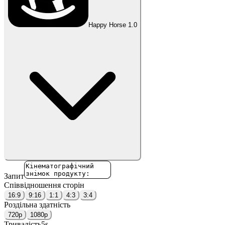
Happy Horse 1.0
Запит
Співвідношення сторін
16:9
9:16
1:1
4:3
3:4
Роздільна здатність
720p
1080p
Тривалість
5
s