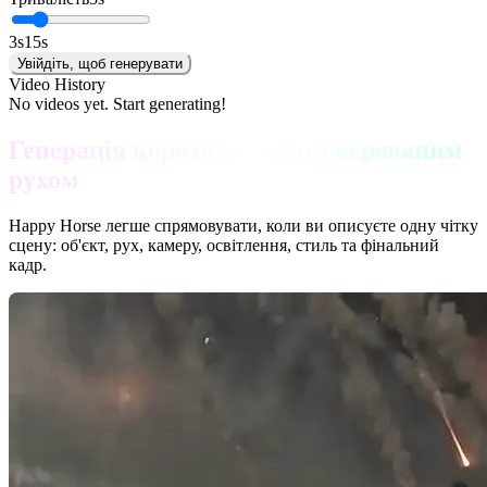
3
s
15
s
Увійдіть, щоб генерувати
Video History
No videos yet. Start generating!
Генерація коротких відео з керованим
рухом
Happy Horse легше спрямовувати, коли ви описуєте одну чітку
сцену: об'єкт, рух, камеру, освітлення, стиль та фінальний
кадр.