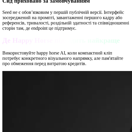
Сид приховано за замовчуванням
Seed не є обов’язковим у першій публічній версії. Інтерфейс
зосереджений на промпті, завантаженні першого кадру або
референсів, тривалості, роздільній здатності та співвідношенні
сторін там, де endpoint це підтримує.
Де Happy Horse підходить найкраще
Використовуйте happy horse AI, коли компактний кліп
потребує конкретного візуального напрямку, але пам'ятайте
про обмеження перед витратою кредитів.