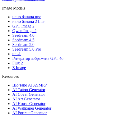
Image Models
нано банана про
нано банана 2 Lite
GPT Image 2
Qwen Image 2
Seedream 4.0
Seedream 4.5
Seedream 5.0
Seedream 5.0 Pro
uni-1
Генератор зображень GPT-4o
Flux 2
Z Image
Resources
Що таке AI ASMR?
AI Tattoo Generator
AI Cover Generator
AI Art Generator
AI House Generator
AI Wallpaper Generator
AI Portrait Generator