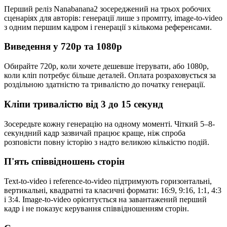
Перший реліз Nanabanana2 зосереджений на трьох робочих
сценаріях для авторів: генерації лише з промпту, image-to-video
з одним першим кадром і генерації з кількома референсами.
Виведення у 720p та 1080p
Обирайте 720p, коли хочете дешевше ітерувати, або 1080p,
коли кліп потребує більше деталей. Оплата розраховується за
роздільною здатністю та тривалістю до початку генерації.
Кліпи тривалістю від 3 до 15 секунд
Зосередьте кожну генерацію на одному моменті. Чіткий 5–8-
секундний кадр зазвичай працює краще, ніж спроба
розповісти повну історію з надто великою кількістю подій.
П'ять співвідношень сторін
Text-to-video і reference-to-video підтримують горизонтальні,
вертикальні, квадратні та класичні формати: 16:9, 9:16, 1:1, 4:3
і 3:4. Image-to-video орієнтується на завантажений перший
кадр і не показує керування співвідношенням сторін.