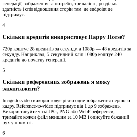
генерації, зображення за потреби, тривалість, роздільна
здатність і співвідношення сторін там, де endpoint це
підтримує.
4
Скільки кредитів використовує Happy Horse?
720p коштує 28 кредитів за секунду, а 1080p — 48 кредитів за
секунду. Наприклад, 5-секундний кліп 1080p коштує 240
кредитів до початку генерації.
5
Скільки референсних зображень я можу
завантажити?
Image-to-video використовує рівно одне зображення першого
кадру. Reference-to-video підтримує від 1 до 9 зображень.
Використовуйте чіткі JPG, PNG або WebP референси,
тримайте кожен файл меншим за 10 MB і описуйте бажаний
рух у промпті.
6