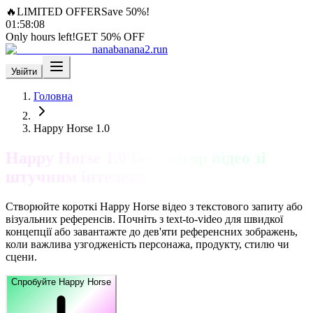
🔥
LIMITED OFFER
Save 50%!
01
:
58
:
07
Only hours left!
GET 50% OFF
nanabanana2.run
Увійти
Головна
Happy Horse 1.0
Happy Horse 1.0 Генератор відео зі
штучним інтелектом
Створюйте короткі Happy Horse відео з текстового запиту або
візуальних референсів. Почніть з text-to-video для швидкої
концепції або завантажте до дев'яти референсних зображень,
коли важлива узгодженість персонажа, продукту, стилю чи
сцени.
Спробуйте Happy Horse