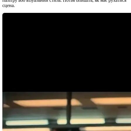
палітру або візуальний стиль. Потім опишіть, як має рухатися
сцена.