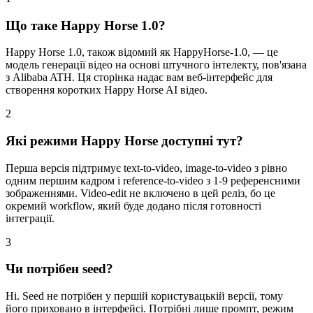
Що таке Happy Horse 1.0?
Happy Horse 1.0, також відомий як HappyHorse-1.0, — це
модель генерації відео на основі штучного інтелекту, пов'язана
з Alibaba ATH. Ця сторінка надає вам веб-інтерфейс для
створення коротких Happy Horse AI відео.
2
Які режими Happy Horse доступні тут?
Перша версія підтримує text-to-video, image-to-video з рівно
одним першим кадром і reference-to-video з 1-9 референсними
зображеннями. Video-edit не включено в цей реліз, бо це
окремий workflow, який буде додано після готовності
інтеграції.
3
Чи потрібен seed?
Ні. Seed не потрібен у першій користувацькій версії, тому
його приховано в інтерфейсі. Потрібні лише промпт, режим