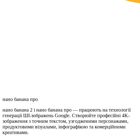
нано банана про
нано банана 2 і нано банана про — працюють на технології
генерації ШІ-зображень Google. Створюйте професійні 4K-
зображення з точним текстом, узгодженими персонажами,
продуктовими візуалами, інфографікою та комерційними
креативами.