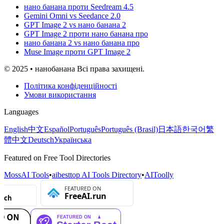
нано банана проти Seedream 4.5
Gemini Omni vs Seedance 2.0
GPT Image 2 vs нано банана 2
GPT Image 2 проти нано банана про
нано банана 2 vs нано банана про
Muse Image проти GPT Image 2
© 2025 • нанобанана Всі права захищені.
Політика конфіденційності
Умови використання
Languages
English
中文
Español
Português
Português (Brasil)
日本語
한국어
繁
體中文
Deutsch
Українська
Featured on Free Tool Directories
MossAI Tools
•
aibesttop AI Tools Directory
•
AIToolly