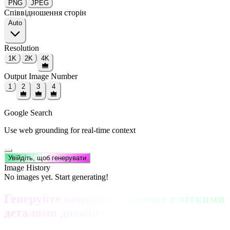
PNG
JPEG
Співвідношення сторін
Auto
Resolution
1K
2K
4K
Output Image Number
1
2
3
4
Google Search
Use web grounding for real-time context
Увійдіть, щоб генерувати
Image History
No images yet. Start generating!
Генеруйте концепції будинку з чіткими
деталями дизайну