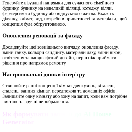
Генеруйте візуальні напрямки для сучасного сімейного
будинку, будинку на невеликій ділянці, котеджу, вілли,
фермерського будинку або відпускного житла. Вкажіть
ділянку, клімат, вид, потреби в приватності та матеріали, щоб
концепція була обґрунтованою.
Оновлення реновації та фасаду
Досліджуйте ідеї зовнішнього вигляду, оновлення фасаду,
зміни ганку, кольори сайдингу, матеріали даху, зміни вікон,
освітлення та ландшафтний дизайн, перш ніж приймати
рішення про напрямок ремонту.
Настроювальні дошки інтер'єру
Створюйте ранні концепції кімнат для кухонь, віталень,
спалень, ванних кімнат, передпокоїв та домашніх офісів.
Залишайте одну кімнату або зону на запит, коли вам потрібне
чистіше та зручніше зображення.
Як формувати запити до AI House
Generator