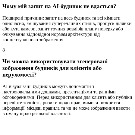
Чому мій запит на AI-будинок не вдається?
Поширені причини: запит на весь будинок та всі кімнати
одночасно, змішування суперечливих стилів, пропуск ділянки
або кута камери, запит точних розмірів плану поверху або
очікування відповідної нормам архітектури від
концептуального зображення.
8
Чи можна використовувати згенеровані
зображення будинків для клієнтів або
нерухомості?
AI-візуалізації будинків можуть допомогти з
настроювальними дошками, презентаціями та ранніми
обговореннями. Перед використанням для клієнта або публіки
перевірте точність, ризики щодо прав, вимоги розкриття
інформації, місцеві правила та чи не може зображення ввести
в оману щодо реальної власності.