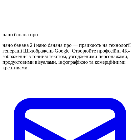
нано банана про
нано банана 2 і нано банана про — працюють на технології
генерації ШІ-зображень Google. Створюйте професійні 4K-
зображення з точним текстом, узгодженими персонажами,
продуктовими візуалами, інфографікою та комерційними
креативами.