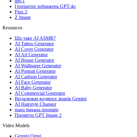
uni-1
Генератор зображень GPT-4o
Flux 2
Z Image
Resources
Що таке AI ASMR?
AI Tattoo Generator
AI Cover Generator
AI Art Generator
AI House Generator
AI Wallpaper Generator
AI Portrait Generator
AI Cartoon Generator
AI Face Generator
AI Baby Generator
AI Commercial Generator
Видалювач водяних знаків Gemini
AI Hairstyle Changer
нано банана проmpts
Промпти GPT Image 2
Video Models
Gemini Omni