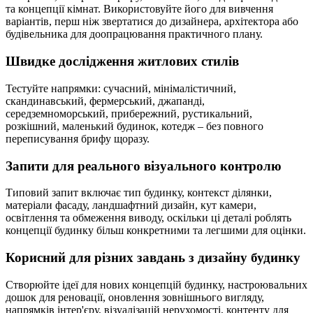
та концепції кімнат. Використовуйте його для вивчення
варіантів, перш ніж звертатися до дизайнера, архітектора або
будівельника для доопрацювання практичного плану.
Швидке дослідження житлових стилів
Тестуйте напрямки: сучасний, мінімалістичний,
скандинавський, фермерський, джапанді,
середземноморський, прибережний, рустикальний,
розкішний, маленький будинок, котедж – без повного
переписування брифу щоразу.
Запити для реального візуального контролю
Типовий запит включає тип будинку, контекст ділянки,
матеріали фасаду, ландшафтний дизайн, кут камери,
освітлення та обмеження виводу, оскільки ці деталі роблять
концепції будинку більш конкретними та легшими для оцінки.
Корисний для різних завдань з дизайну будинку
Створюйте ідеї для нових концепцій будинку, настроювальних
дошок для реновації, оновлення зовнішнього вигляду,
напрямків інтер'єру, візуалізацій нерухомості, контенту для