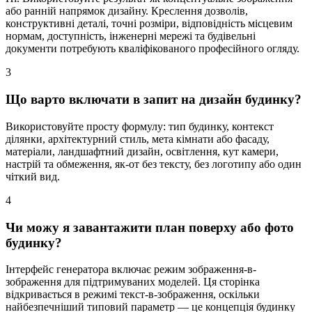
або ранній напрямок дизайну. Креслення дозволів,
конструктивні деталі, точні розміри, відповідність місцевим
нормам, доступність, інженерні мережі та будівельні
документи потребують кваліфікованого професійного огляду.
3
Що варто включати в запит на дизайн будинку?
Використовуйте просту формулу: тип будинку, контекст
ділянки, архітектурний стиль, мета кімнати або фасаду,
матеріали, ландшафтний дизайн, освітлення, кут камери,
настрій та обмеження, як-от без тексту, без логотипу або один
чіткий вид.
4
Чи можу я завантажити план поверху або фото
будинку?
Інтерфейс генератора включає режим зображення-в-
зображення для підтримуваних моделей. Ця сторінка
відкривається в режимі текст-в-зображення, оскільки
найбезпечніший типовий параметр — це концепція будинку