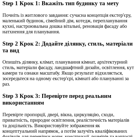
Step
1
Крок 1: Вкажіть тип будинку та мету
Почніть із житлового завдання: сучасна концепція екстер'єру,
маленький будинок, сімейний дім, котедж, перепланування
кухні, настроювальна дошка вітальні, реновація фасаду або
натхнення для планування.
Step
2
Крок 2: Додайте ділянку, стиль, матеріали
та вид
Опишіть ділянку, клімат, планування кімнат, архітектурний
стиль, матеріали фасаду, ландшафтний дизайн, освітлення, кут
камери та ознаки масштабу. Якщо результат відхиляється,
зосередьтеся на одному екстер'єрі, кімнаті або плануванні за
раз.
Step
3
Крок 3: Перевірте перед реальним
використанням
Перевірте пропорції, двері, вікна, циркуляцію, сходи,
приватність, природне освітлення, реалістичність матеріалів
та доцільність. Використовуйте зображення як
концептуальний напрямок, а потім залучіть кваліфікованих
фахівців для перевірки норм, конструкції, розмірів та вартості.