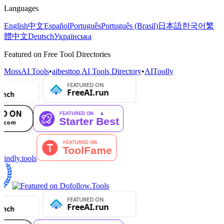
Languages
English
中文
Español
Português
Português (Brasil)
日本語
한국어
繁
體中文
Deutsch
Українська
Featured on Free Tool Directories
MossAI Tools
•
aibesttop AI Tools Directory
•
AIToolly