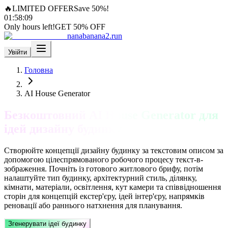
🔥
LIMITED OFFER
Save 50%!
01
:
58
:
08
Only hours left!
GET 50% OFF
nanabanana2.run
Увійти
Головна
AI House Generator
Безкоштовний AI House Generator для
ідей дизайну будинку
Створюйте концепції дизайну будинку за текстовим описом за
допомогою цілеспрямованого робочого процесу текст-в-
зображення. Почніть із готового житлового брифу, потім
налаштуйте тип будинку, архітектурний стиль, ділянку,
кімнати, матеріали, освітлення, кут камери та співвідношення
сторін для концепцій екстер'єру, ідей інтер'єру, напрямків
реновації або раннього натхнення для планування.
Згенерувати ідеї будинку