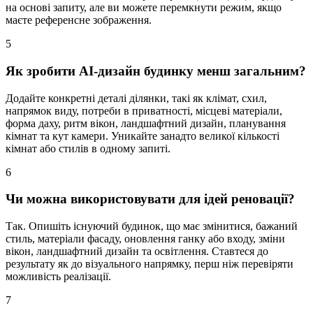
на основі запиту, але ви можете перемкнути режим, якщо
маєте референсне зображення.
5
Як зробити AI-дизайн будинку менш загальним?
Додайте конкретні деталі ділянки, такі як клімат, схил,
напрямок виду, потреби в приватності, місцеві матеріали,
форма даху, ритм вікон, ландшафтний дизайн, планування
кімнат та кут камери. Уникайте занадто великої кількості
кімнат або стилів в одному запиті.
6
Чи можна використовувати для ідей реновації?
Так. Опишіть існуючий будинок, що має змінитися, бажаний
стиль, матеріали фасаду, оновлення ганку або входу, зміни
вікон, ландшафтний дизайн та освітлення. Ставтеся до
результату як до візуального напрямку, перш ніж перевіряти
можливість реалізації.
7