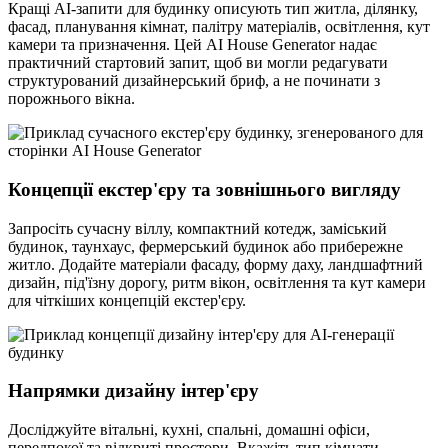
Кращі AI-запити для будинку описують тип житла, ділянку,
фасад, планування кімнат, палітру матеріалів, освітлення, кут
камери та призначення. Цей AI House Generator надає
практичний стартовий запит, щоб ви могли редагувати
структурований дизайнерський бриф, а не починати з
порожнього вікна.
Концепції екстер'єру та зовнішнього вигляду
Запросіть сучасну віллу, компактний котедж, заміський
будинок, таунхаус, фермерський будинок або прибережне
житло. Додайте матеріали фасаду, форму даху, ландшафтний
дизайн, під'їзну дорогу, ритм вікон, освітлення та кут камери
для чіткіших концепцій екстер'єру.
Напрямки дизайну інтер'єру
Досліджуйте вітальні, кухні, спальні, домашні офіси,
передпокої та відкриті простори. Вкажіть тип кімнати,