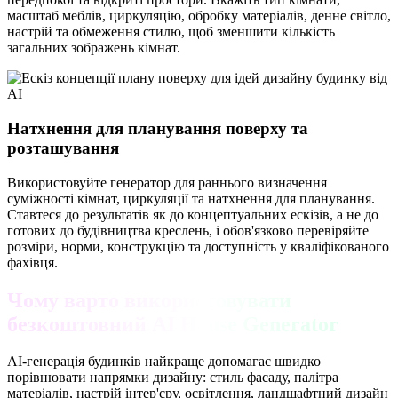
масштаб меблів, циркуляцію, обробку матеріалів, денне світло,
настрій та обмеження стилю, щоб зменшити кількість
загальних зображень кімнат.
Натхнення для планування поверху та
розташування
Використовуйте генератор для раннього визначення
суміжності кімнат, циркуляції та натхнення для планування.
Ставтеся до результатів як до концептуальних ескізів, а не до
готових до будівництва креслень, і обов'язково перевіряйте
розміри, норми, конструкцію та доступність у кваліфікованого
фахівця.
Чому варто використовувати
безкоштовний AI House Generator
AI-генерація будинків найкраще допомагає швидко
порівнювати напрямки дизайну: стиль фасаду, палітра
матеріалів, настрій інтер'єру, освітлення, ландшафтний дизайн