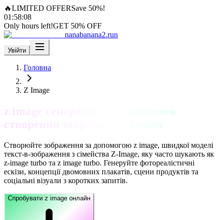
🔥
LIMITED OFFER
Save 50%!
01
:
58
:
06
Only hours left!
GET 50% OFF
nanabanana2.run
Увійти
Головна
Z Image
z image генератор для швидкого
створення зображень з тексту
Створюйте зображення за допомогою z image, швидкої моделі
текст-в-зображення з сімейства Z-Image, яку часто шукають як
z-image turbo та z image turbo. Генеруйте фотореалістичні
ескізи, концепції двомовних плакатів, сцени продуктів та
соціальні візуали з коротких запитів.
Спробувати z image онлайн