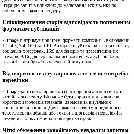
ітерацію запитів ближчою до малювання ескізів, ніж до
очікування важкого рендеру.
Співвідношення сторін відповідають поширеним
форматам публікацій
Z-Image підтримує поширені формати композиції, включаючи
1:1, 4:3, 3:4, 16:9 та 9:16. Використовуйте квадрат для постів у
соціальних мережах, 16:9 для банерів та презентаційних
візуалів, 9:16 для вертикального контенту, а 3:4 або 4:3 для
плакатів та зображень у редакційному стилі.
Відтворення тексту корисне, але все ще потребує
перевірки
Z-Image часто обговорюють за відтворення англійського та
китайського тексту. Він може бути корисним для вивісок,
коротких заголовків плакатів, двомовних візуальних
концепцій та написів. Для фірмового тексту, юридичного
тексту, довгих абзаців або точної типографіки перевіряйте
результат і очікуйте іноді повторних спроб.
Чіткі обмеження запобігають невдалим запитам