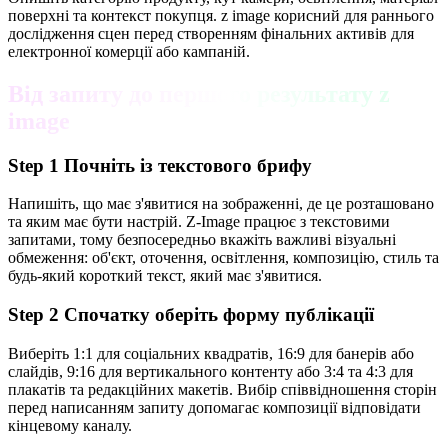
поверхні та контекст покупця. z image корисний для раннього
дослідження сцен перед створенням фінальних активів для
електронної комерції або кампаній.
Від запиту до першого результату z
image
Step
1
Почніть із текстового брифу
Напишіть, що має з'явитися на зображенні, де це розташовано
та яким має бути настрій. Z-Image працює з текстовими
запитами, тому безпосередньо вкажіть важливі візуальні
обмеження: об'єкт, оточення, освітлення, композицію, стиль та
будь-який короткий текст, який має з'явитися.
Step
2
Спочатку оберіть форму публікації
Виберіть 1:1 для соціальних квадратів, 16:9 для банерів або
слайдів, 9:16 для вертикального контенту або 3:4 та 4:3 для
плакатів та редакційних макетів. Вибір співвідношення сторін
перед написанням запиту допомагає композиції відповідати
кінцевому каналу.