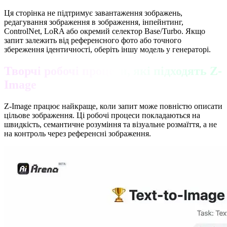
Ця сторінка не підтримує завантаження зображень,
редагування зображення в зображення, інпейнтинг,
ControlNet, LoRA або окремий селектор Base/Turbo. Якщо
запит залежить від референсного фото або точного
збереження ідентичності, оберіть іншу модель у генераторі.
Творчі робочі процеси, які підходять Z-
Image
Z-Image працює найкраще, коли запит може повністю описати
цільове зображення. Ці робочі процеси покладаються на
швидкість, семантичне розуміння та візуальне розмаїття, а не
на контроль через референсні зображення.