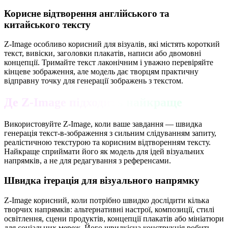
Корисне відтворення англійського та
китайського тексту
Z-Image особливо корисний для візуалів, які містять короткий
текст, вивіски, заголовки плакатів, написи або двомовні
концепції. Тримайте текст лаконічним і уважно перевіряйте
кінцеве зображення, але модель дає творцям практичну
відправну точку для генерації зображень з текстом.
Де Z-Image підходить найкраще
Використовуйте Z-Image, коли ваше завдання — швидка
генерація текст-в-зображення з сильним слідуванням запиту,
реалістичною текстурою та корисним відтворенням тексту.
Найкраще сприймати його як модель для ідей візуальних
напрямків, а не для редагування з референсами.
Швидка ітерація для візуального напрямку
Z-Image корисний, коли потрібно швидко дослідити кілька
творчих напрямків: альтернативні настрої, композиції, стилі
освітлення, сцени продуктів, концепції плакатів або мініатюри
для соціальних мереж. Його швидкісна конструкція робить