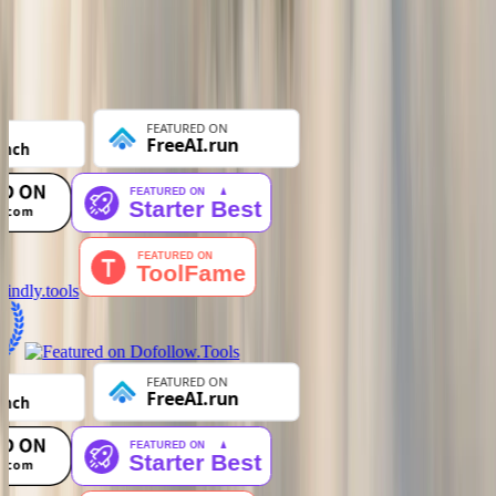
體中文
Deutsch
Українська
Featured on Free Tool Directories
MossAI Tools
•
aibesttop AI Tools Directory
•
AIToolly