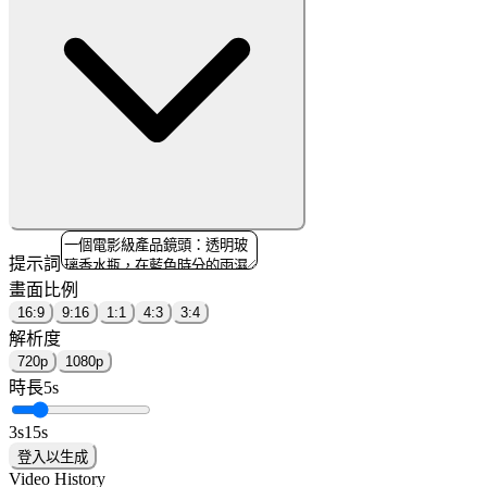
提示詞
畫面比例
16:9
9:16
1:1
4:3
3:4
解析度
720p
1080p
時長
5
s
3
s
15
s
登入以生成
Video History