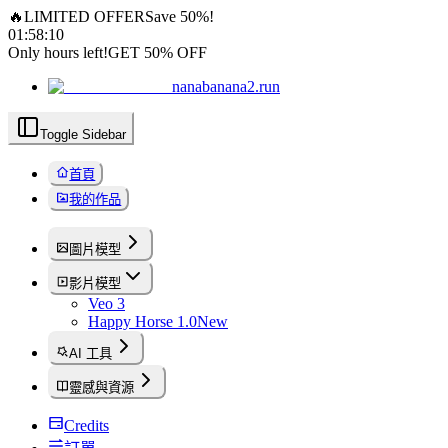
🔥
LIMITED OFFER
Save 50%!
01
:
58
:
08
Only hours left!
GET 50% OFF
nanabanana2.run
Toggle Sidebar
首頁
我的作品
圖片模型
影片模型
Veo 3
Happy Horse 1.0
New
AI 工具
靈感與資源
Credits