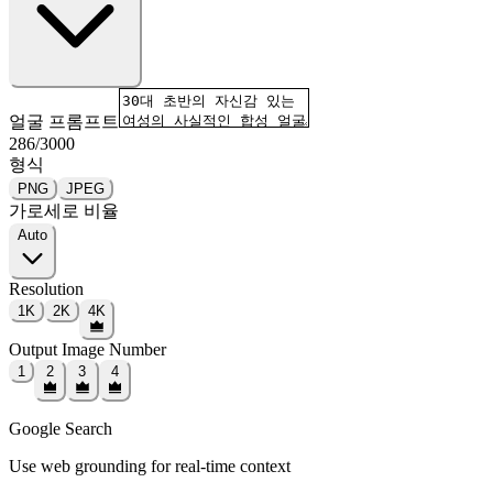
얼굴 프롬프트
286
/
3000
형식
PNG
JPEG
가로세로 비율
Auto
Resolution
1K
2K
4K
Output Image Number
1
2
3
4
Google Search
Use web grounding for real-time context