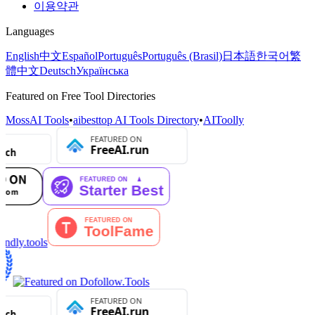
이용약관
Languages
English
中文
Español
Português
Português (Brasil)
日本語
한국어
繁
體中文
Deutsch
Українська
Featured on Free Tool Directories
MossAI Tools
•
aibesttop AI Tools Directory
•
AIToolly