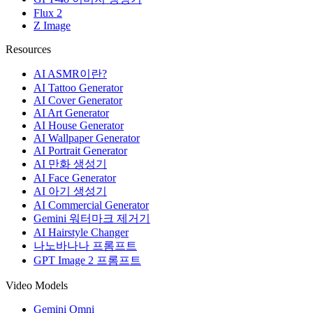
Flux 2
Z Image
Resources
AI ASMR이란?
AI Tattoo Generator
AI Cover Generator
AI Art Generator
AI House Generator
AI Wallpaper Generator
AI Portrait Generator
AI 만화 생성기
AI Face Generator
AI 아기 생성기
AI Commercial Generator
Gemini 워터마크 제거기
AI Hairstyle Changer
나노바나나 프롬프트
GPT Image 2 프롬프트
Video Models
Gemini Omni