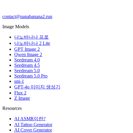
contact@nanabanana2.run
Image Models
나노바나나 프로
나노바나나 2 Lite
GPT Image 2
Qwen Image 2
Seedream 4.0
Seedream 4.5
Seedream 5.0
Seedream 5.0 Pro
uni-1
GPT-4o 이미지 생성기
Flux 2
Z Image
Resources
AI ASMR이란?
AI Tattoo Generator
AI Cover Generator