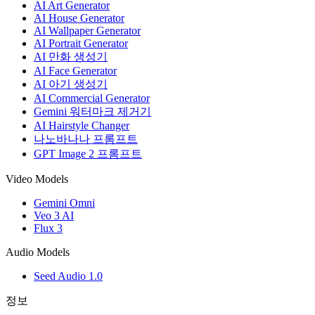
AI Art Generator
AI House Generator
AI Wallpaper Generator
AI Portrait Generator
AI 만화 생성기
AI Face Generator
AI 아기 생성기
AI Commercial Generator
Gemini 워터마크 제거기
AI Hairstyle Changer
나노바나나 프롬프트
GPT Image 2 프롬프트
Video Models
Gemini Omni
Veo 3 AI
Flux 3
Audio Models
Seed Audio 1.0
정보