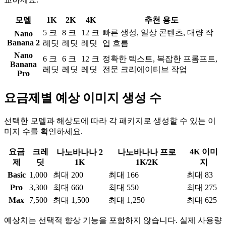
모델
1K
2K
4K
추천 용도
5 크
8 크
12 크
빠른 생성, 일상 콘텐츠, 대량 작
Nano
Banana 2
레딧
레딧
레딧
업 흐름
Nano
6 크
6 크
12 크
정확한 텍스트, 복잡한 프롬프트,
Banana
레딧
레딧
레딧
전문 크리에이티브 작업
Pro
요금제별 예상 이미지 생성 수
선택한 모델과 해상도에 따라 각 패키지로 생성할 수 있는 이
미지 수를 확인하세요.
요금
크레
4K 이미
나노바나나 2
나노바나나 프로
제
딧
1K
1K/2K
지
Basic
1,000
최대 200
최대 166
최대 83
Pro
3,300
최대 660
최대 550
최대 275
Max
7,500
최대 1,500
최대 1,250
최대 625
예상치는 선택적 향상 기능을 포함하지 않습니다. 실제 사용량