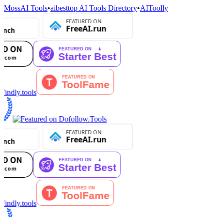
MossAI Tools
•
aibesttop AI Tools Directory
•
AIToolly