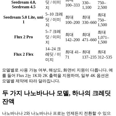
Seedream 4.0,
딧 / 이미
330–
750–
100–333
Seedream 4.5
1,100
2,500
지
5–10 크레
최대
Seedream 5.0 Lite, uni-
최대
최대
딧 / 이미
750–
1
100–200
330–660
1,500
지
5–7 크레
최대
최대
최대
Flux 2 Pro
딧 / 이미
1,071–
142–200
471–660
1,500
지
14–24 크
최대 41–
최대
최대
Flux 2 Flex
레딧 / 이
71
137–235
312–535
미지
모델별로 사용 가능 여부, 해상도, 화면비 지원이 다릅니다. 예
를 들어 Flux 2는 1K와 2K 출력을 지원하며, 일부 4K 옵션은
모델별 제약에 따라 달라집니다.
두 가지 나노바나나 모델, 하나의 크레딧
잔액
나노바나나 2와 나노바나나 프로는 언제든지 전환할 수 있으