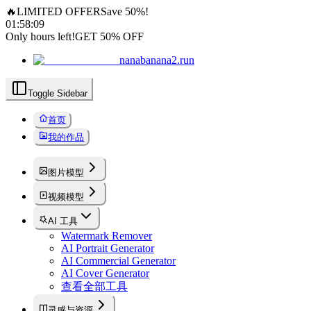
🔥
LIMITED OFFER
Save 50%!
01
:
58
:
08
Only hours left!
GET 50% OFF
nanabanana2.run
Toggle Sidebar
首页
我的作品
图片模型
视频模型
AI 工具
Watermark Remover
AI Portrait Generator
AI Commercial Generator
AI Cover Generator
查看全部工具
灵感与资源