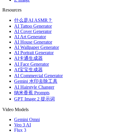
Resources
什么是AI ASMR？
AI Tattoo Generator
AI Cover Generator
AI Art Generator
AI House Generator
AI Wallpaper Generator
AI Portrait Generator
AI卡通生成器
AI Face Generator
AI宝宝生成器
AI Commercial Generator
Gemini 水印去除工具
AI Hairstyle Changer
纳米香蕉 Prompts
GPT Image 2 提示词
Video Models
Gemini Omni
Veo 3 AI
Flux 3