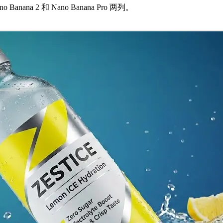
 2 和 Nano Banana Pro 两列。