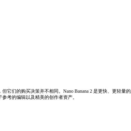
图像生成家族，但它们的购买决策并不相同。Nano Banana 2 是更快、更
于参考的编辑以及精美的创作者资产。