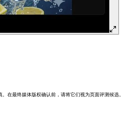
精致或更谨慎。在最终媒体版权确认前，请将它们视为页面评测候选。