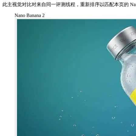
此主视觉对比对来自同一评测线程，重新排序以匹配本页的 Nano Banana
Nano Banana 2