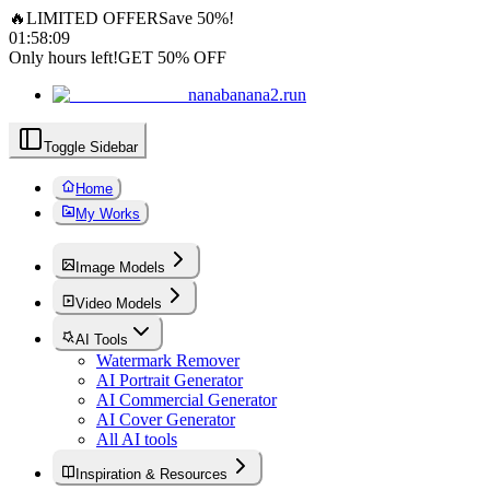
🔥
LIMITED OFFER
Save 50%!
01
:
58
:
08
Only hours left!
GET 50% OFF
nanabanana2.run
Toggle Sidebar
Home
My Works
Image Models
Video Models
AI Tools
Watermark Remover
AI Portrait Generator
AI Commercial Generator
AI Cover Generator
All AI tools
Inspiration & Resources