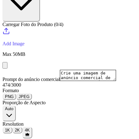
Carregar Foto do Produto
(
0
/
4
)
Add Image
Max
50
MB
Prompt do anúncio comercial
474
/
3000
Formato
PNG
JPEG
Proporção de Aspecto
Auto
Resolution
1K
2K
4K