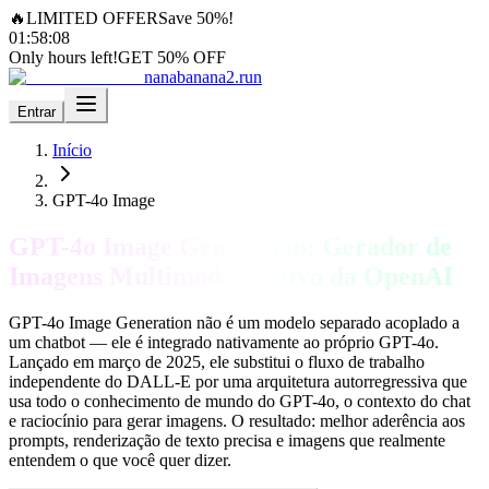
🔥
LIMITED OFFER
Save 50%!
01
:
58
:
06
Only hours left!
GET 50% OFF
nanabanana2.run
Entrar
Início
GPT-4o Image
GPT-4o Image Generation: Gerador de
Imagens Multimodal Nativo da OpenAI
GPT-4o Image Generation não é um modelo separado acoplado a
um chatbot — ele é integrado nativamente ao próprio GPT-4o.
Lançado em março de 2025, ele substitui o fluxo de trabalho
independente do DALL-E por uma arquitetura autorregressiva que
usa todo o conhecimento de mundo do GPT-4o, o contexto do chat
e raciocínio para gerar imagens. O resultado: melhor aderência aos
prompts, renderização de texto precisa e imagens que realmente
entendem o que você quer dizer.