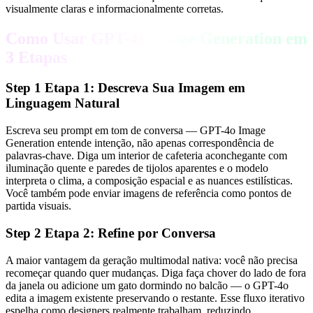
visualmente claras e informacionalmente corretas.
Como Usar GPT-4o Image Generation em
3 Etapas
Step
1
Etapa 1: Descreva Sua Imagem em
Linguagem Natural
Escreva seu prompt em tom de conversa — GPT-4o Image
Generation entende intenção, não apenas correspondência de
palavras-chave. Diga um interior de cafeteria aconchegante com
iluminação quente e paredes de tijolos aparentes e o modelo
interpreta o clima, a composição espacial e as nuances estilísticas.
Você também pode enviar imagens de referência como pontos de
partida visuais.
Step
2
Etapa 2: Refine por Conversa
A maior vantagem da geração multimodal nativa: você não precisa
recomeçar quando quer mudanças. Diga faça chover do lado de fora
da janela ou adicione um gato dormindo no balcão — o GPT-4o
edita a imagem existente preservando o restante. Esse fluxo iterativo
espelha como designers realmente trabalham, reduzindo