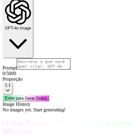
GPT-4o Image
Prompt
0
/
5000
Proporção
1:1
Entre para Gerar Grátis
Image History
No images yet. Start generating!
O Que Torna GPT-4o Image Generation
Diferente