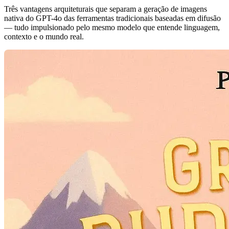
Três vantagens arquiteturais que separam a geração de imagens
nativa do GPT-4o das ferramentas tradicionais baseadas em difusão
— tudo impulsionado pelo mesmo modelo que entende linguagem,
contexto e o mundo real.