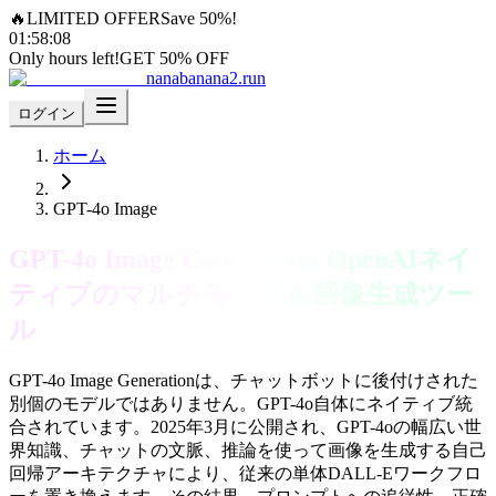
🔥
LIMITED OFFER
Save 50%!
01
:
58
:
07
Only hours left!
GET 50% OFF
nanabanana2.run
ログイン
ホーム
GPT-4o Image
GPT-4o Image Generation: OpenAIネイ
ティブのマルチモーダル画像生成ツー
ル
GPT-4o Image Generationは、チャットボットに後付けされた
別個のモデルではありません。GPT-4o自体にネイティブ統
合されています。2025年3月に公開され、GPT-4oの幅広い世
界知識、チャットの文脈、推論を使って画像を生成する自己
回帰アーキテクチャにより、従来の単体DALL-Eワークフロ