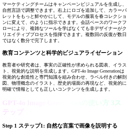
マーケティングチームはキャンペーンビジュアルを生成し、
自然言語で調整できます。右上にロゴを追加して、カラーパ
レットをもっと鮮やかにして、モデルの服装を春コレクショ
ンに変えて、のように指示できます。会話ベースのワークフ
ローにより、複雑なツールを学ばなくても非デザイナーがク
リエイティブプロセスを指揮できます。複数回の反復が数日
ではなく数分で完了します。
教育コンテンツと科学的ビジュアライゼーション
教育者や研究者は、事実の正確性が求められる図表、イラス
ト、視覚的な説明を生成します。GPT-4o Image Generationは
視覚的な創造性と専門知識を組み合わせ、ラベル付きの解剖
図、物理概念のイラスト、歴史的場面の再現など、視覚的に
明確で情報としても正しいコンテンツを生成します。
GPT-4o Image Generationの使い方 3ス
テップ
Step
1
ステップ1: 自然な言葉で画像を説明する