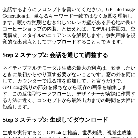
会話するようにプロンプトを書いてください。GPT-4o Image
Generationは、単なるキーワード一致ではなく意図を理解し
ます。暖かな照明とむき出しのレンガ壁がある居心地の良い
コーヒーショップの内装、と伝えれば、モデルは雰囲気、空
間構成、スタイルのニュアンスを解釈します。参照画像を視
覚的な出発点としてアップロードすることもできます。
Step
2
ステップ2: 会話を通じて調整する
ネイティブマルチモーダル生成の最大の利点は、変更したい
ときに最初からやり直す必要がないことです。窓の外を雨に
して、カウンターで眠る猫を追加して、と言うだけで、
GPT-4oは残りの部分を保ちながら既存の画像を編集しま
す。この反復型ワークフローは、デザイナーが実際に作業す
る方法に近く、コンセプトから最終出力までの時間を大幅に
短縮します。
Step
3
ステップ3: 生成してダウンロード
生成を実行すると、GPT-4oは推論、世界知識、視覚生成能