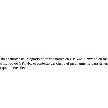
imágenes multimodal nativo de OpenAI
n chatbot: está integrado de forma nativa en GPT-4o. Lanzado en marz
del mundo de GPT-4o, el contexto del chat y el razonamiento para genera
 que quieres decir.