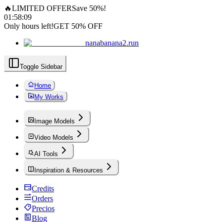
🔥
LIMITED OFFER
Save 50%!
01
:
58
:
09
Only hours left!
GET 50% OFF
nanabanana2.run
Toggle Sidebar
Home
My Works
Image Models
Video Models
AI Tools
Inspiration & Resources
Credits
Orders
Precios
Blog