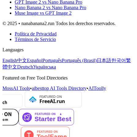
GPT Image 2 vs Nano Banana Pro
Nano Banana 2 vs Nano Banana Pro
Muse Image vs GPT Image 2
© 2025 • nanabanana2.run Todos los derechos reservados.
Política de Privacidad
Términos de Servicio
Languages
English
中文
Español
Português
Português (Brasil)
日本語
한국어
繁
體中文
Deutsch
Українська
Featured on Free Tool Directories
MossAI Tools
•
aibesttop AI Tools Directory
•
AIToolly