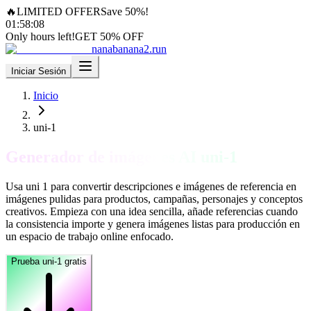
🔥
LIMITED OFFER
Save 50%!
01
:
58
:
06
Only hours left!
GET 50% OFF
nanabanana2.run
Iniciar Sesión
Inicio
uni-1
Generador de imágenes AI uni-1
Usa uni 1 para convertir descripciones e imágenes de referencia en
imágenes pulidas para productos, campañas, personajes y conceptos
creativos. Empieza con una idea sencilla, añade referencias cuando
la consistencia importe y genera imágenes listas para producción en
un espacio de trabajo online enfocado.
Prueba uni-1 gratis