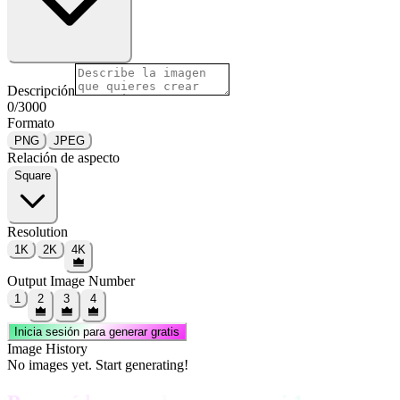
Descripción
0
/
3000
Formato
PNG
JPEG
Relación de aspecto
Square
Resolution
1K
2K
4K
Output Image Number
1
2
3
4
Inicia sesión para generar gratis
Image History
No images yet. Start generating!