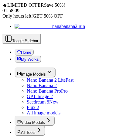
🔥
LIMITED OFFER
Save 50%!
01
:
58
:
09
Only hours left!
GET 50% OFF
nanabanana2.run
Toggle Sidebar
Home
My Works
Image Models
Nano Banana 2 Lite
Fast
Nano Banana 2
Nano Banana Pro
Pro
GPT Image 2
Seedream 5
New
Flux 2
All image models
Video Models
AI Tools