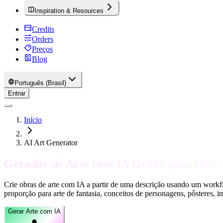
Inspiration & Resources
Credits
Orders
Preços
Blog
Português (Brasil)
Entrar
Início
AI Art Generator
Gerador de Arte com IA Grátis para Ideias
Crie obras de arte com IA a partir de uma descrição usando um workf
proporção para arte de fantasia, conceitos de personagens, pôsteres, ima
Gerar Arte com IA