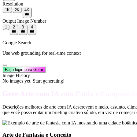
Resolution
1K
2K
4K
Output Image Number
1
2
3
4
Google Search
Use web grounding for real-time context
Faça login para Gerar
Image History
No images yet. Start generating!
Gere Arte com IA com Estilo e Composiçã
Descrições melhores de arte com IA descrevem o meio, assunto, clima,
que você possa editar um briefing criativo sólido, em vez de começar
Arte de Fantasia e Conceito