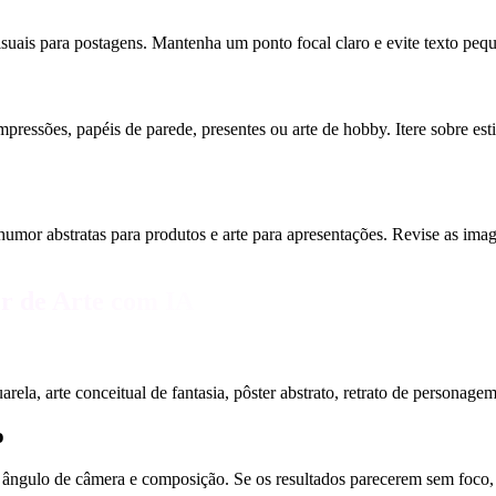
e visuais para postagens. Mantenha um ponto focal claro e evite texto p
pressões, papéis de parede, presentes ou arte de hobby. Itere sobre est
humor abstratas para produtos e arte para apresentações. Revise as ima
r de Arte com IA
rela, arte conceitual de fantasia, pôster abstrato, retrato de personagem
o
 ângulo de câmera e composição. Se os resultados parecerem sem foco, s