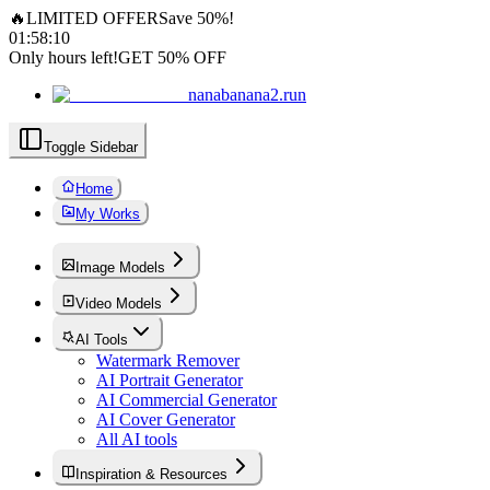
🔥
LIMITED OFFER
Save 50%!
01
:
58
:
09
Only hours left!
GET 50% OFF
nanabanana2.run
Toggle Sidebar
Home
My Works
Image Models
Video Models
AI Tools
Watermark Remover
AI Portrait Generator
AI Commercial Generator
AI Cover Generator
All AI tools
Inspiration & Resources