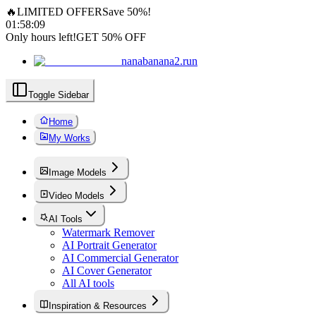
🔥
LIMITED OFFER
Save 50%!
01
:
58
:
08
Only hours left!
GET 50% OFF
nanabanana2.run
Toggle Sidebar
Home
My Works
Image Models
Video Models
AI Tools
Watermark Remover
AI Portrait Generator
AI Commercial Generator
AI Cover Generator
All AI tools
Inspiration & Resources