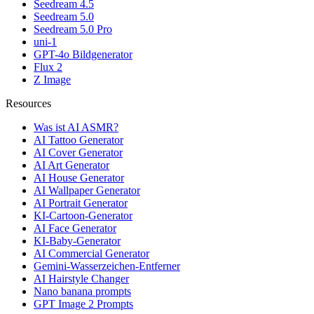
Seedream 4.5
Seedream 5.0
Seedream 5.0 Pro
uni-1
GPT-4o Bildgenerator
Flux 2
Z Image
Resources
Was ist AI ASMR?
AI Tattoo Generator
AI Cover Generator
AI Art Generator
AI House Generator
AI Wallpaper Generator
AI Portrait Generator
KI-Cartoon-Generator
AI Face Generator
KI-Baby-Generator
AI Commercial Generator
Gemini-Wasserzeichen-Entferner
AI Hairstyle Changer
Nano banana prompts
GPT Image 2 Prompts