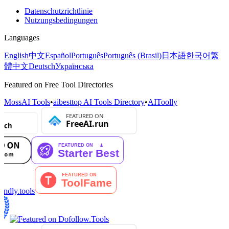
Datenschutzrichtlinie
Nutzungsbedingungen
Languages
English
中文
Español
Português
Português (Brasil)
日本語
한국어
繁
體中文
Deutsch
Українська
Featured on Free Tool Directories
MossAI Tools
•
aibesttop AI Tools Directory
•
AIToolly