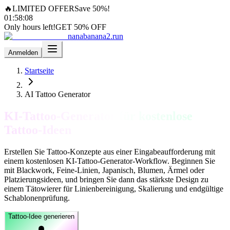
🔥
LIMITED OFFER
Save 50%!
01
:
58
:
06
Only hours left!
GET 50% OFF
nanabanana2.run
Anmelden
Startseite
AI Tattoo Generator
KI-Tattoo-Generator für kostenlose
Tattoo-Ideen
Erstellen Sie Tattoo-Konzepte aus einer Eingabeaufforderung mit
einem kostenlosen KI-Tattoo-Generator-Workflow. Beginnen Sie
mit Blackwork, Feine-Linien, Japanisch, Blumen, Ärmel oder
Platzierungsideen, und bringen Sie dann das stärkste Design zu
einem Tätowierer für Linienbereinigung, Skalierung und endgültige
Schablonenprüfung.
Tattoo-Idee generieren