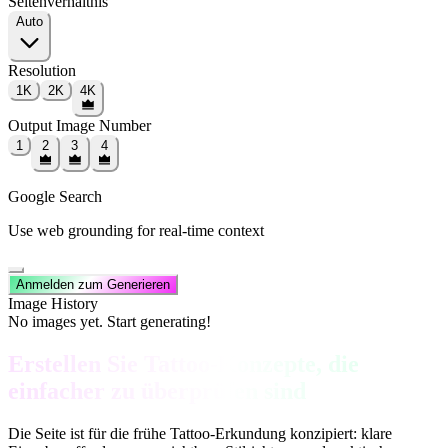
Seitenverhältnis
Auto
Resolution
1K
2K
4K
Output Image Number
1
2
3
4
Google Search
Use web grounding for real-time context
Anmelden zum Generieren
Image History
No images yet. Start generating!
Erstellen Sie Tattoo-Konzepte, die
einfacher zu überprüfen sind
Die Seite ist für die frühe Tattoo-Erkundung konzipiert: klare