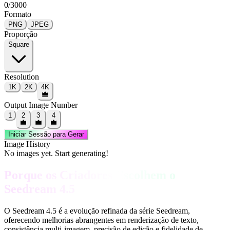
0
/
3000
Formato
PNG
JPEG
Proporção
Square
Resolution
1K
2K
4K
Output Image Number
1
2
3
4
Iniciar Sessão para Gerar
Image History
No images yet. Start generating!
Porque os Criadores Escolhem o
Seedream 4.5
O Seedream 4.5 é a evolução refinada da série Seedream,
oferecendo melhorias abrangentes em renderização de texto,
consistência multi-imagem, precisão de edição e fidelidade de