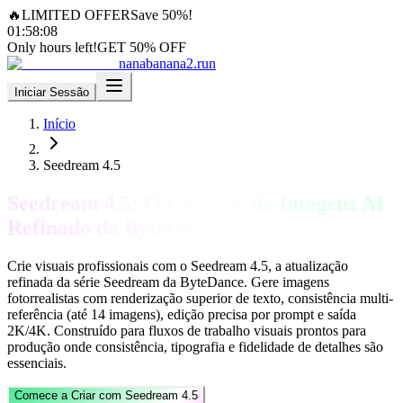
🔥
LIMITED OFFER
Save 50%!
01
:
58
:
05
Only hours left!
GET 50% OFF
nanabanana2.run
Iniciar Sessão
Início
Seedream 4.5
Seedream 4.5: O Gerador de Imagens AI
Refinado da ByteDance
Crie visuais profissionais com o Seedream 4.5, a atualização
refinada da série Seedream da ByteDance. Gere imagens
fotorrealistas com renderização superior de texto, consistência multi-
referência (até 14 imagens), edição precisa por prompt e saída
2K/4K. Construído para fluxos de trabalho visuais prontos para
produção onde consistência, tipografia e fidelidade de detalhes são
essenciais.
Comece a Criar com Seedream 4.5