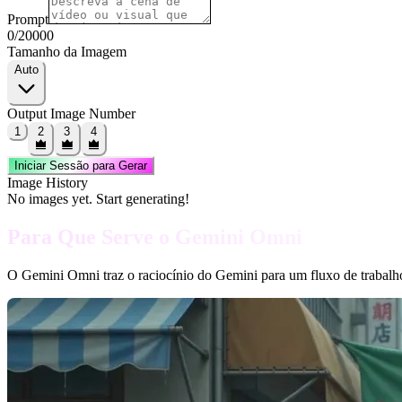
Prompt
0
/
20000
Tamanho da Imagem
Auto
Output Image Number
1
2
3
4
Iniciar Sessão para Gerar
Image History
No images yet. Start generating!
Para Que Serve o Gemini Omni
O Gemini Omni traz o raciocínio do Gemini para um fluxo de trabalho