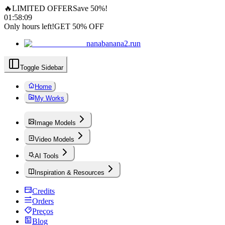
🔥
LIMITED OFFER
Save 50%!
01
:
58
:
08
Only hours left!
GET 50% OFF
nanabanana2.run
Toggle Sidebar
Home
My Works
Image Models
Video Models
AI Tools
Inspiration & Resources
Credits
Orders
Preços
Blog